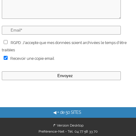
RGPD: J'accepte que mes données soient archivées le temps d'être
traitées
Recevoir une copie email
◀ + de 50 SITES
↱ Version Desktop
Préférence-Net - Tél. 04 77 58 33 70